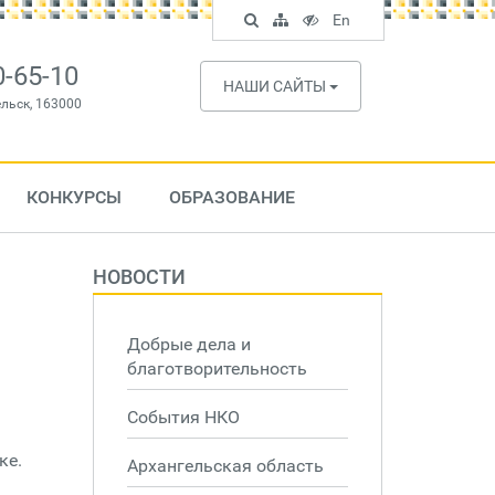
Поиск
Карта
Версия
In
En
по
сайта
для
English
сайту
слабовидящих
0-65-10
НАШИ САЙТЫ
ельск, 163000
КОНКУРСЫ
ОБРАЗОВАНИЕ
НОВОСТИ
Добрые дела и
благотворительность
События НКО
ке.
Архангельская область