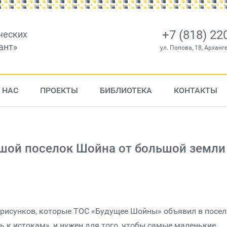
+7 (818) 22
ческих
ант»
ул. Попова, 18, Арханг
 НАС
ПРОЕКТЫ
БИБЛИОТЕКА
КОНТАКТЫ
ьшой поселок Шойна от большой земли
 рисунков, которые ТОС «Будущее Шойны» объявил в посел
ь к истокам», и нужен для того, чтобы самые маленькие