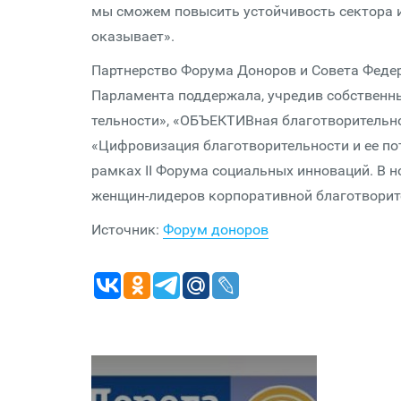
мы сможем повысить устойчивость сектора 
оказывает».
Партнерство Форума Доноров и Совета Федер
Парламента поддержала, учредив собственны
тель­ности», «ОБЪЕКТИВная благо­твори­тель
«Цифровизация благо­твори­тель­ности и ее 
рамках II Форума социальных инноваций. В н
женщин-лидеров корпоративной благо­твори­те
Источник:
Форум доноров