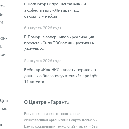
В Холмогорах прошёл семейный
о­
экофестиваль «Живица» под
ь­
открытым небом
ти
6 августа 2026 года
В Поморье завершилась реализация
ри­
проекта «Сила ТОС: от инициативы к
.
действию»
при
5 августа 2026 года
Вебинар «Как НКО навести порядок в
данных о благополучателях?» пройдёт
11 августа
«Для
О Центре «Гарант»
ы мы
Региональная благотворительная
общественная организация «Архангельский
те
Центр социальных технологий «Гарант» был