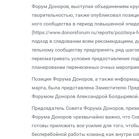
Форум Доноров, выступая объединением кру
твори­тель­ностью, также опубликовал позиц
ного сообщества в период повышенной эпид
(https://www.donorsforum.ru/reports/pozitsiy
подход в следовании всем рекомендациям, де
тель­ному сообществу предпринять ряд шагов
пересматривать условия предоставления под
планировании перенесенных очных мероприя
Позиция Форума Доноров, а также информаци
марта, была представлена Заместителю Пре
Форумом Доноров Александрой Болдыревой.
Председатель Совета Форума Доноров, през
Форума Доноров чрезвычайно важно, что Со
готовы приложить все усилия для того, что
бесперебойной работы команд как внутри соб