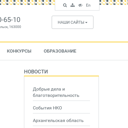
Поиск
Карта
Версия
In
En
по
сайта
для
English
сайту
слабовидящих
0-65-10
НАШИ САЙТЫ
ельск, 163000
КОНКУРСЫ
ОБРАЗОВАНИЕ
НОВОСТИ
Добрые дела и
благотворительность
События НКО
Архангельская область