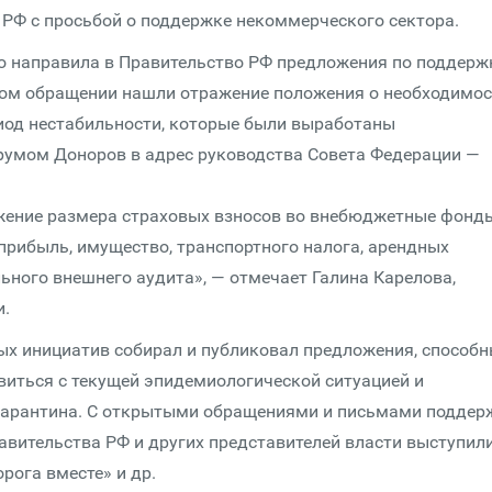
 РФ с просьбой о поддержке некоммерческого сектора.
о направила в Правительство РФ предложения по поддерж
ном обращении нашли отражение положения о необходимос
иод нестабильности, которые были выработаны
умом Доноров в адрес руководства Совета Федерации —
жение размера страховых взносов во внебюджетные фонд
 прибыль, имущество, транспортного налога, арендных
ьного внешнего аудита», — отмечает Галина Карелова,
и.
ных инициатив собирал и публиковал предложения, способ
иться с текущей эпидемиологической ситуацией и
арантина. С открытыми обращениями и письмами поддер
авительства РФ и других представителей власти выступил
орога вместе» и др.