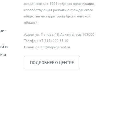
создан осенью 1996 года как организация,
способствующая развитию гражданского
общества на территории Архангельской
области
ри­
Адрес: ул. Попова, 18, Архангельск, 163000
Телефон: +7(818) 220-65-10
ей в
E-mail:
garant@ngo-garant.ru
еча
ПОДРОБНЕЕ О ЦЕНТРЕ