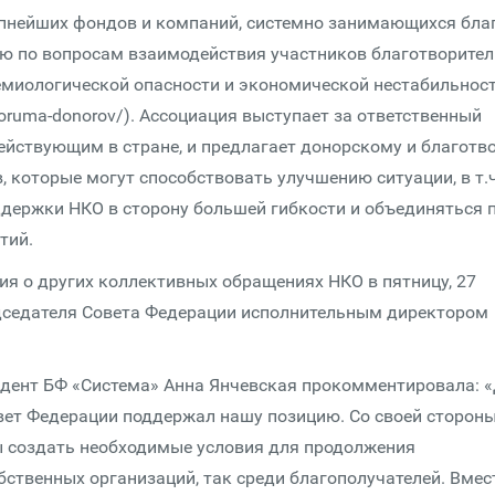
пнейших фондов и компаний, системно занимающихся благ
ию по вопросам взаимодействия участников благо­твори­тел
емиологической опасности и экономической нестабильнос
a-foruma-donorov/). Ассоциация выступает за ответственный
йствующим в стране, и предлагает донорскому и благо­тво
, которые могут способствовать улучшению ситуации, в т.ч
держки НКО в сторону большей гибкости и объединяться 
тий.
я о других коллективных обращениях НКО в пятницу, 27
дседателя Совета Федерации исполнительным директором
идент БФ «Система» Анна Янчевская прокомментировала: 
вет Федерации поддержал нашу позицию. Со своей сторон
бы создать необходимые условия для продолжения
ственных организаций, так среди благополучателей. Вмес