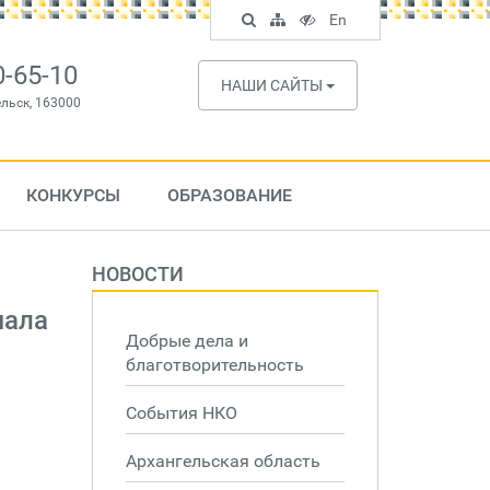
Поиск
Карта
Версия
In
En
по
сайта
для
English
сайту
слабовидящих
0-65-10
НАШИ САЙТЫ
ельск, 163000
КОНКУРСЫ
ОБРАЗОВАНИЕ
НОВОСТИ
чала
Добрые дела и
благотворительность
События НКО
Архангельская область