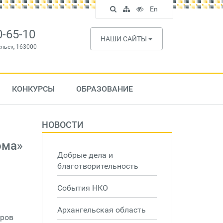
Поиск
Карта
Версия
In
En
по
сайта
для
English
сайту
слабовидящих
0-65-10
НАШИ САЙТЫ
ельск, 163000
КОНКУРСЫ
ОБРАЗОВАНИЕ
НОВОСТИ
ома»
Добрые дела и
благотворительность
События НКО
Архангельская область
оров