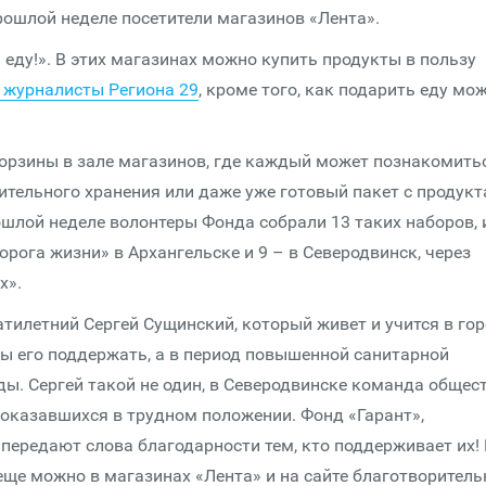
рошлой неделе посетители магазинов «Лента».
еду!». В этих магазинах можно купить продукты в пользу
 журналисты Региона 29
, кроме того, как подарить еду мо
орзины в зале магазинов, где каждый может познакомитьс
ительного хранения или даже уже готовый пакет с продук
рошлой неделе волонтеры Фонда собрали 13 таких наборов, 
рога жизни» в Архангельске и 9 – в Северодвинск, через
х».
тилетний Сергей Сущинский, который живет и учится в го
 бы его поддержать, а в период повышенной санитарной
еды. Сергей такой не один, в Северодвинске команда общес
 оказавшихся в трудном положении. Фонд «Гарант»,
передают слова благодарности тем, кто поддерживает их!
еще можно в магазинах «Лента» и на сайте благотворитель