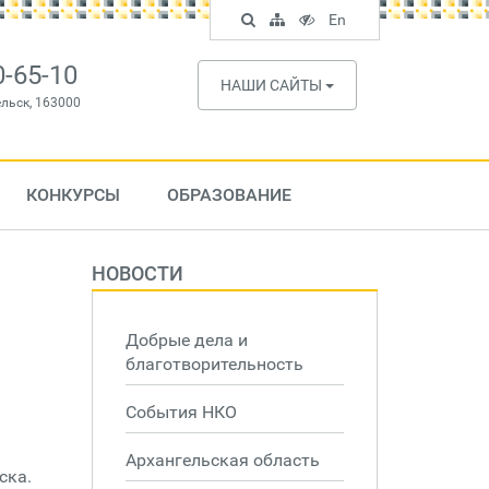
Поиск
Карта
Версия
In
En
по
сайта
для
English
сайту
слабовидящих
0-65-10
НАШИ САЙТЫ
ельск, 163000
КОНКУРСЫ
ОБРАЗОВАНИЕ
НОВОСТИ
Добрые дела и
благотворительность
События НКО
Архангельская область
ска.