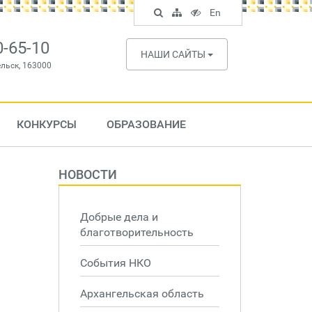
Поиск
Карта
Версия
In
En
по
сайта
для
English
сайту
слабовидящих
0-65-10
НАШИ САЙТЫ
ельск, 163000
КОНКУРСЫ
ОБРАЗОВАНИЕ
НОВОСТИ
Добрые дела и
благотворительность
События НКО
Архангельская область