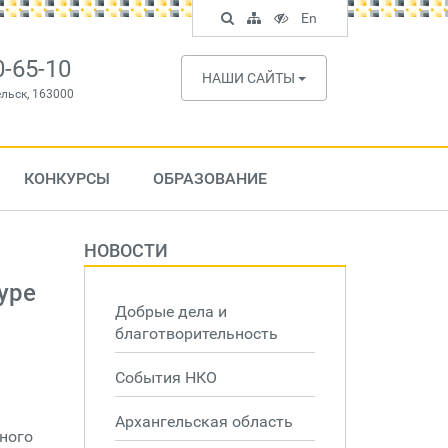
Поиск
Карта
Версия
In
En
по
сайта
для
English
сайту
слабовидящих
0-65-10
НАШИ САЙТЫ
ельск, 163000
КОНКУРСЫ
ОБРАЗОВАНИЕ
НОВОСТИ
уре
Добрые дела и
благотворительность
События НКО
Архангельская область
ного