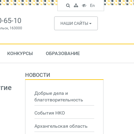
Поиск
Карта
Версия
In
En
по
сайта
для
English
сайту
слабовидящих
0-65-10
НАШИ САЙТЫ
ельск, 163000
КОНКУРСЫ
ОБРАЗОВАНИЕ
НОВОСТИ
гие
Добрые дела и
благотворительность
События НКО
Архангельская область