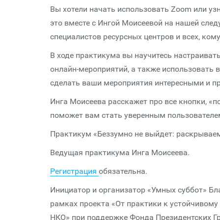
Вы хотели начать использовать Zoom или у
это вместе с Ингой Моисеевой на нашей сле
специалистов ресурсных центров и всех, ко
В ходе практикума вы научитесь настраиват
онлайн-мероприятий, а также использовать 
сделать ваши мероприятия интересными и п
Инга Моисеева расскажет про все кнопки, «п
поможет вам стать уверенным пользователе
Практикум «Беззумно не выйдет: раскрываем
Ведущая практикума Инга Моисеева.
Регистрация
обязательна.
Инициатор и организатор «Умных суббот» Бл
рамках проекта «От практики к устойчивому
НКО» при поддержке Фонда Президентских Гр