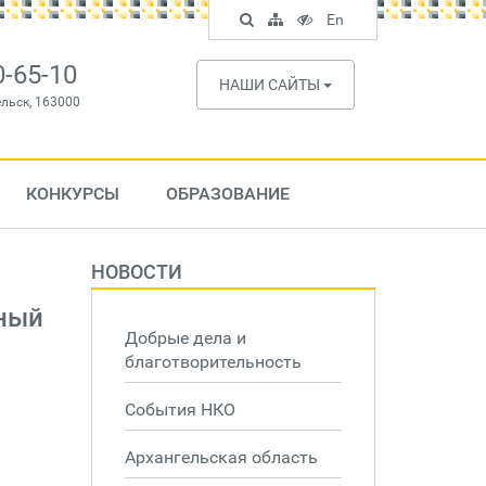
Поиск
Карта
Версия
In
En
по
сайта
для
English
сайту
слабовидящих
0-65-10
НАШИ САЙТЫ
ельск, 163000
КОНКУРСЫ
ОБРАЗОВАНИЕ
НОВОСТИ
ьный
Добрые дела и
благотворительность
События НКО
Архангельская область