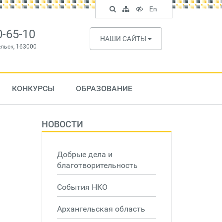
Поиск
Карта
Версия
In
En
по
сайта
для
English
сайту
слабовидящих
0-65-10
НАШИ САЙТЫ
ельск, 163000
КОНКУРСЫ
ОБРАЗОВАНИЕ
НОВОСТИ
Добрые дела и
благотворительность
События НКО
Архангельская область