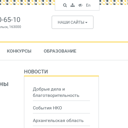
Поиск
Карта
Версия
In
En
по
сайта
для
English
сайту
слабовидящих
0-65-10
НАШИ САЙТЫ
ельск, 163000
КОНКУРСЫ
ОБРАЗОВАНИЕ
НОВОСТИ
жны
Добрые дела и
благотворительность
События НКО
Архангельская область