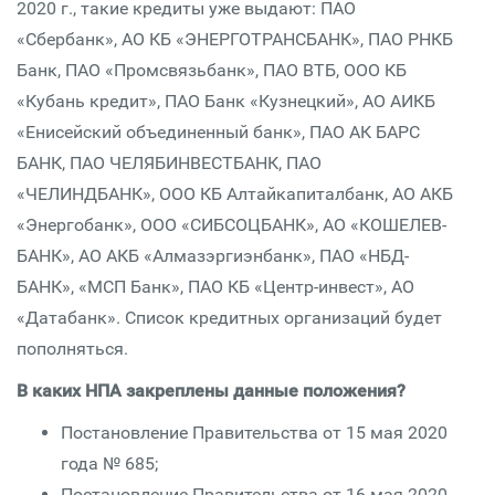
2020 г., такие кредиты уже выдают: ПАО
«Сбербанк», АО КБ «ЭНЕРГОТРАНСБАНК», ПАО РНКБ
Банк, ПАО «Промсвязьбанк», ПАО ВТБ, ООО КБ
«Кубань кредит», ПАО Банк «Кузнецкий», АО АИКБ
«Енисейский объединенный банк», ПАО АК БАРС
БАНК, ПАО ЧЕЛЯБИНВЕСТБАНК, ПАО
«ЧЕЛИНДБАНК», ООО КБ Алтайкапиталбанк, АО АКБ
«Энергобанк», ООО «СИБСОЦБАНК», АО «КОШЕЛЕВ-
БАНК», АО АКБ «Алмазэргиэнбанк», ПАО «НБД-
БАНК», «МСП Банк», ПАО КБ «Центр-инвест», АО
«Датабанк». Список кредитных организаций будет
пополняться.
В каких НПА закреплены данные положения?
Постановление Правительства от 15 мая 2020
года № 685;
Постановление Правительства от 16 мая 2020