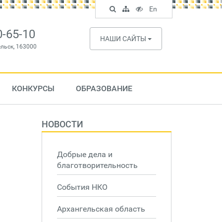
Поиск
Карта
Версия
In
En
по
сайта
для
English
сайту
слабовидящих
0-65-10
НАШИ САЙТЫ
ельск, 163000
КОНКУРСЫ
ОБРАЗОВАНИЕ
НОВОСТИ
Добрые дела и
благотворительность
События НКО
Архангельская область