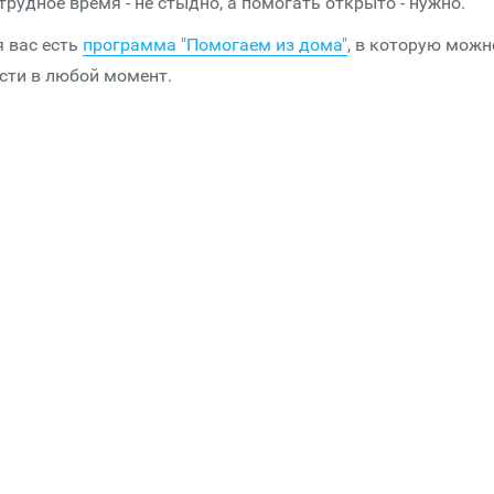
удное время - не стыдно, а помогать открыто - нужно.
я вас есть
программа "Помогаем из дома"
, в которую можн
сти в любой момент.