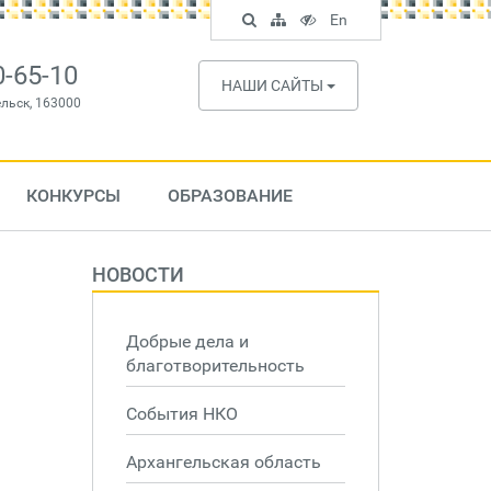
Поиск
Карта
Версия
In
En
по
сайта
для
English
сайту
слабовидящих
0-65-10
НАШИ САЙТЫ
ельск, 163000
КОНКУРСЫ
ОБРАЗОВАНИЕ
НОВОСТИ
Добрые дела и
благотворительность
События НКО
Архангельская область