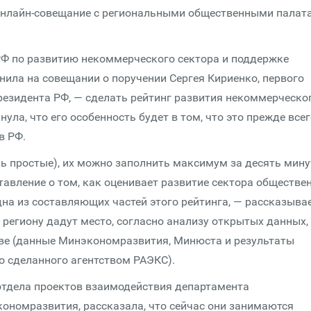
онлайн-совещание с региональными общественными палат
РФ по развитию некоммерческого сектора и поддержке
нила на совещании о поручении Сергея Кириенко, первого
езидента РФ, — сделать рейтинг развития некоммерческо
ула, что его особенность будет в том, что это прежде все
в РФ.
ь простые), их можно заполнить максимум за десять мину
ставление о том, как оценивает развитие сектора обществе
одна из составляющих частей этого рейтинга, — рассказыва
 региону дадут место, согласно анализу открытых данных,
ве (данные Минэкономразвития, Минюста и результаты
о сделанного агентством РАЭКС).
отдела проектов взаимодействия департамента
кономразвития, рассказала, что сейчас они занимаются