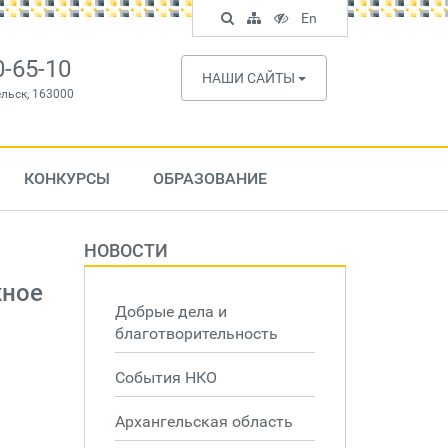
Поиск
Карта
Версия
In
En
по
сайта
для
English
сайту
слабовидящих
0-65-10
НАШИ САЙТЫ
ельск, 163000
КОНКУРСЫ
ОБРАЗОВАНИЕ
НОВОСТИ
жное
Добрые дела и
благотворительность
События НКО
Архангельская область