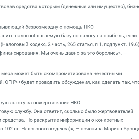
вовав средства которым (денежные или имущество), бизн
казывающий безвозмездную помощь НКО
ьшить налогооблагаемую базу по налогу на прибыль, если
Налоговый кодекс, 2 часть, 265 статья, п 1, подпункт. 19.6)
финансирования. Мы очень давно за это боролись», —
то мера может быть скомпрометирована нечестными
. ОП РФ будет проводить обсуждения, как сделать так, ч
овую льготу за пожертвование НКО
овую службу. Она ответит, сколько было жертвователей
ли средства. Но раскрытие информации о конкретных
но 102 ст. Налогового кодекса)», — пояснила Марина Бровц