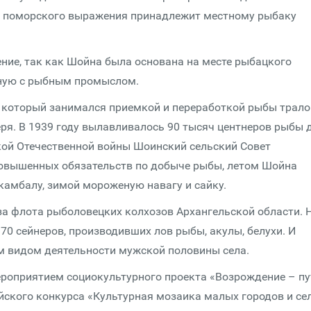
го поморского выражения принадлежит местному рыбаку
ние, так как Шойна была основана на месте рыбацкого
нную с рыбным промыслом.
, который занимался приемкой и переработкой рыбы трало
ря. В 1939 году вылавливалось 90 тысяч центнеров рыбы 
кой Отечественной войны Шоинский сельский Совет
овышенных обязательств по добыче рыбы, летом Шойна
 камбалу, зимой мороженую навагу и сайку.
за флота рыболовецких колхозов Архангельской области. 
70 сейнеров, производивших лов рыбы, акулы, белухи. И
м видом деятельности мужской половины села.
роприятием социокультурного проекта «Возрождение – пу
йского конкурса «Культурная мозаика малых городов и сел