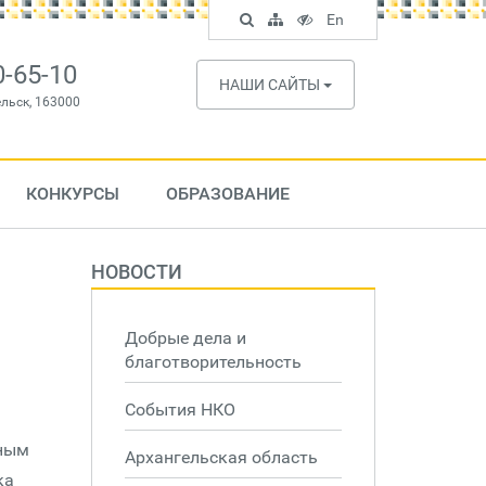
Поиск
Карта
Версия
In
En
по
сайта
для
English
сайту
слабовидящих
0-65-10
НАШИ САЙТЫ
ельск, 163000
КОНКУРСЫ
ОБРАЗОВАНИЕ
НОВОСТИ
Добрые дела и
благотворительность
События НКО
тным
Архангельская область
ка