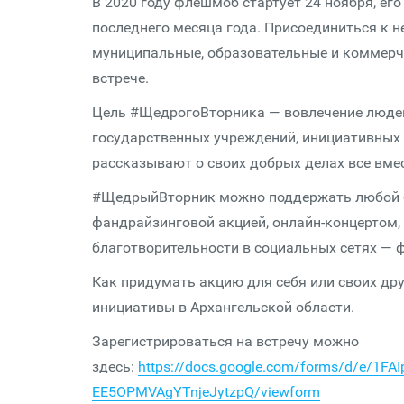
В 2020 году флешмоб стартует 24 ноября, его
последнего месяца года. Присоединиться к не
муниципальные, образовательные и коммерчес
встрече.
Цель #ЩедрогоВторника — вовлечение людей 
государственных учреждений, инициативных г
рассказывают о своих добрых делах все вмес
#ЩедрыйВторник можно поддержать любой б
фандрайзинговой акцией, онлайн-концертом, 
благотворительности в социальных сетях — 
Как придумать акцию для себя или своих дру
инициативы в Архангельской области.
Зарегистрироваться на встречу можно
здесь:
https://docs.google.com/forms/d/e/1
EE5OPMVAgYTnjeJytzpQ/viewform