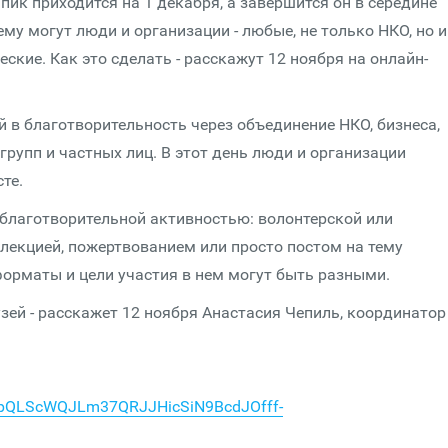
 пик приходится на 1 декабря, а завершится он в середине
му могут люди и организации - любые, не только НКО, но и
кие. Как это сделать - расскажут 12 ноября на онлайн-
в благотворительность через объединение НКО, бизнеса,
рупп и частных лиц. В этот день люди и организации
те.
лаготворительной активностью: волонтерской или
лекцией, пожертвованием или просто постом на тему
форматы и цели участия в нем могут быть разными.
зей - расскажет 12 ноября Анастасия Чепиль, координатор
FAIpQLScWQJLm37QRJJHicSiN9BcdJOfff-