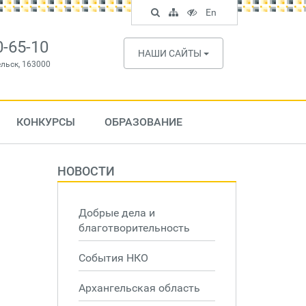
Поиск
Карта
Версия
In
En
по
сайта
для
English
сайту
слабовидящих
0-65-10
НАШИ САЙТЫ
ельск, 163000
КОНКУРСЫ
ОБРАЗОВАНИЕ
НОВОСТИ
Добрые дела и
благотворительность
События НКО
Архангельская область