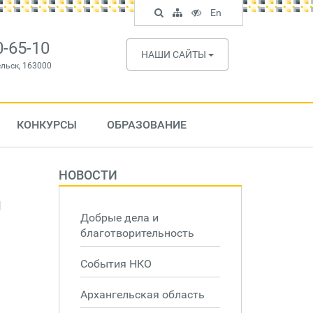
Поиск
Карта
Версия
In
En
по
сайта
для
English
сайту
слабовидящих
0-65-10
НАШИ САЙТЫ
ельск, 163000
КОНКУРСЫ
ОБРАЗОВАНИЕ
НОВОСТИ
и
Добрые дела и
благотворительность
События НКО
Архангельская область