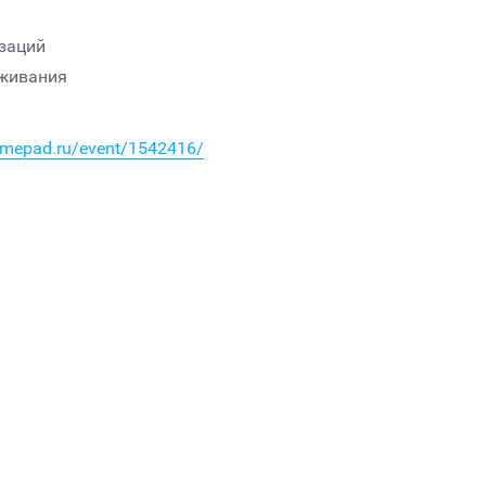
заций
уживания
timepad.ru/event/1542416/