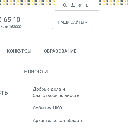
Поиск
Карта
Версия
In
En
по
сайта
для
English
сайту
слабовидящих
0-65-10
НАШИ САЙТЫ
ельск, 163000
КОНКУРСЫ
ОБРАЗОВАНИЕ
НОВОСТИ
Добрые дела и
сть
благотворительность
События НКО
Архангельская область