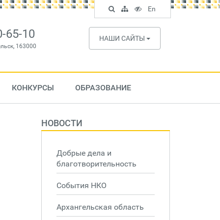
Поиск
Карта
Версия
In
En
по
сайта
для
English
сайту
слабовидящих
0-65-10
НАШИ САЙТЫ
ельск, 163000
КОНКУРСЫ
ОБРАЗОВАНИЕ
НОВОСТИ
Добрые дела и
благотворительность
События НКО
Архангельская область