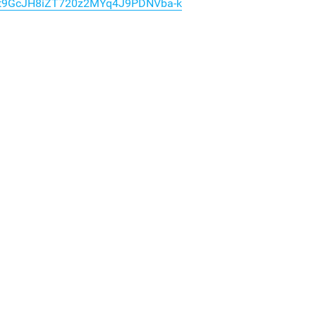
8t9GcJH8iZT720z2MYq4J9PDNVba-k