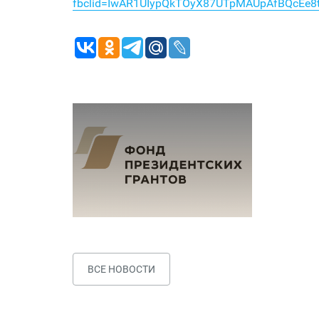
fbclid=IwAR1UIypQkTOyX87UTpMAUpAfBQcEe
ВСЕ НОВОСТИ