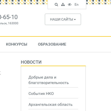
Поиск
Карта
Версия
In
En
по
сайта
для
English
сайту
слабовидящих
0-65-10
НАШИ САЙТЫ
ельск, 163000
КОНКУРСЫ
ОБРАЗОВАНИЕ
НОВОСТИ
к
Добрые дела и
благотворительность
События НКО
Архангельская область