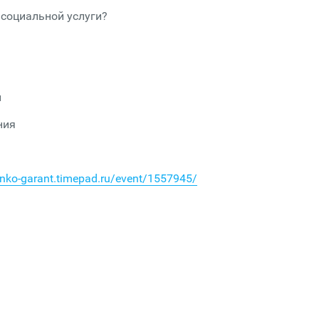
 социальной услуги?
й
ния
-nko-garant.timepad.ru/event/1557945/