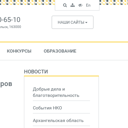
Поиск
Карта
Версия
In
En
по
сайта
для
English
сайту
слабовидящих
0-65-10
НАШИ САЙТЫ
ельск, 163000
КОНКУРСЫ
ОБРАЗОВАНИЕ
НОВОСТИ
аров
Добрые дела и
благотворительность
События НКО
Архангельская область