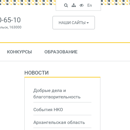
Поиск
Карта
Версия
In
En
по
сайта
для
English
сайту
слабовидящих
0-65-10
НАШИ САЙТЫ
ельск, 163000
КОНКУРСЫ
ОБРАЗОВАНИЕ
НОВОСТИ
Добрые дела и
благотворительность
События НКО
Архангельская область