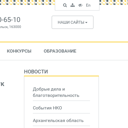
Поиск
Карта
Версия
In
En
по
сайта
для
English
сайту
слабовидящих
0-65-10
НАШИ САЙТЫ
ельск, 163000
КОНКУРСЫ
ОБРАЗОВАНИЕ
НОВОСТИ
ук
Добрые дела и
благотворительность
События НКО
Архангельская область