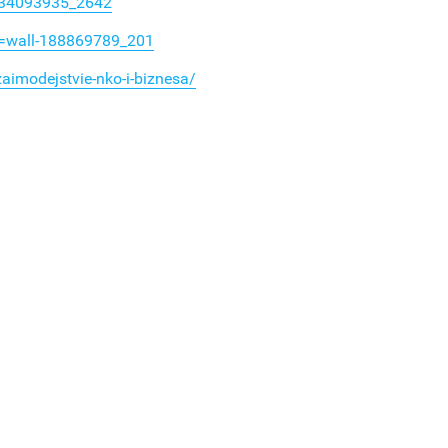
l-34093935_2642
w=wall-188869789_201
zaimodejstvie-nko-i-biznesa/