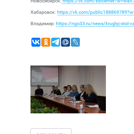
Новосибирск:
https://vk.com/sibcenter?w=wal
Хабаровск:
https://vk.com/public188869789?
Владимир:
https://ngo33.ru/news/kruglyj-stol-v