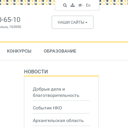
Поиск
Карта
Версия
In
En
по
сайта
для
English
сайту
слабовидящих
0-65-10
НАШИ САЙТЫ
ельск, 163000
КОНКУРСЫ
ОБРАЗОВАНИЕ
НОВОСТИ
Добрые дела и
благотворительность
События НКО
Архангельская область