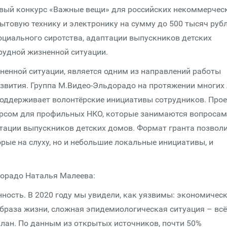
овый конкурс «Важные вещи» для российских некоммерчес
ытовую технику и электронику на сумму до 500 тысяч руб
циального сиротства, адаптации выпускников детских
рудной жизненной ситуации.
енной ситуации, является одним из направлений работы
азвития. Группа М.Видео-Эльдорадо на протяжении многих 
оддерживает волонтёрские инициативы сотрудников. Прое
рсом для профильных НКО, которые занимаются вопроса
тации выпускников детских домов. Формат гранта позвол
рые на слуху, но и небольшие локальные инициативы, и
дорадо Наталья Малеева:
ность. В 2020 году мы увидели, как уязвимы: экономичес
браза жизни, сложная эпидемиологическая ситуация – всё
план. По данным из открытых источников, почти 50%