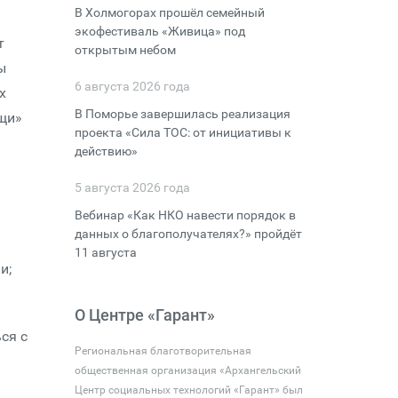
В Холмогорах прошёл семейный
экофестиваль «Живица» под
т
открытым небом
ы
6 августа 2026 года
х
В Поморье завершилась реализация
щи»
проекта «Сила ТОС: от инициативы к
действию»
5 августа 2026 года
Вебинар «Как НКО навести порядок в
данных о благополучателях?» пройдёт
11 августа
и;
О Центре «Гарант»
ся с
Региональная благотворительная
общественная организация «Архангельский
Центр социальных технологий «Гарант» был