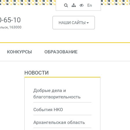
Поиск
Карта
Версия
In
En
по
сайта
для
English
сайту
слабовидящих
0-65-10
НАШИ САЙТЫ
ельск, 163000
КОНКУРСЫ
ОБРАЗОВАНИЕ
НОВОСТИ
Добрые дела и
благотворительность
События НКО
Архангельская область