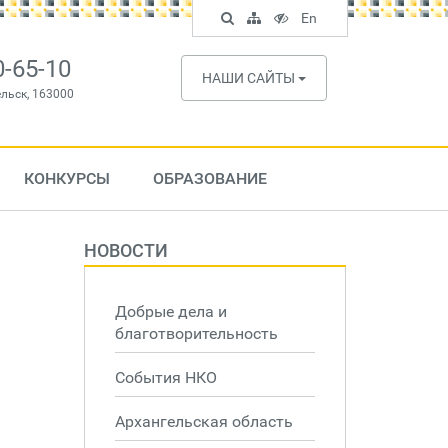
Поиск
Карта
Версия
In
En
по
сайта
для
English
сайту
слабовидящих
0-65-10
НАШИ САЙТЫ
ельск, 163000
КОНКУРСЫ
ОБРАЗОВАНИЕ
НОВОСТИ
Добрые дела и
благотворительность
События НКО
Архангельская область