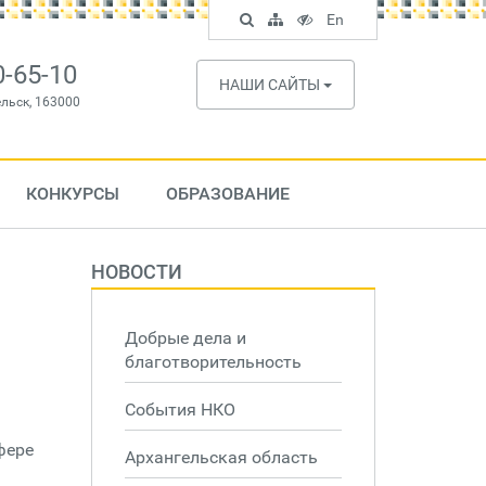
Поиск
Карта
Версия
In
En
по
сайта
для
English
сайту
слабовидящих
0-65-10
НАШИ САЙТЫ
ельск, 163000
КОНКУРСЫ
ОБРАЗОВАНИЕ
НОВОСТИ
Добрые дела и
благотворительность
События НКО
фере
Архангельская область