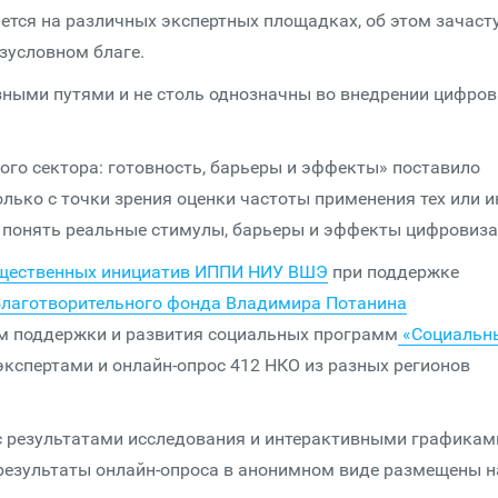
тся на различных экспертных площадках, об этом зачаст
езусловном благе.
зными путями и не столь однозначны во внедрении цифро
го сектора: готовность, барьеры и эффекты» поставило
лько с точки зрения оценки частоты применения тех или 
е понять реальные стимулы, барьеры и эффекты цифровиза
бщественных инициатив ИППИ НИУ ВШЭ
при поддержке
Благотворительного фонда Владимира Потанина
ом поддержки и развития социальных программ
«Социальн
 экспертами и онлайн-опрос 412 НКО из разных регионов
 с результатами исследования и интерактивными графикам
 результаты онлайн-опроса в анонимном виде размещены н