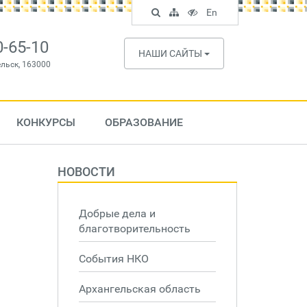
Поиск
Карта
Версия
In
En
по
сайта
для
English
сайту
слабовидящих
0-65-10
НАШИ САЙТЫ
ельск, 163000
КОНКУРСЫ
ОБРАЗОВАНИЕ
НОВОСТИ
Добрые дела и
благотворительность
События НКО
Архангельская область