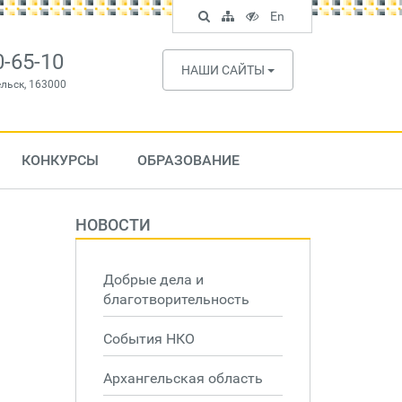
Поиск
Карта
Версия
In
En
по
сайта
для
English
сайту
слабовидящих
0-65-10
НАШИ САЙТЫ
ельск, 163000
КОНКУРСЫ
ОБРАЗОВАНИЕ
НОВОСТИ
Добрые дела и
благотворительность
События НКО
Архангельская область