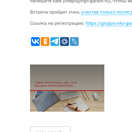
напишите нам (chepil@ngo-garant.ru), чтобы
Встреча пройдет очно,
участие только после 
Ссылка на регистрацию:
https://gruppa-nko-g