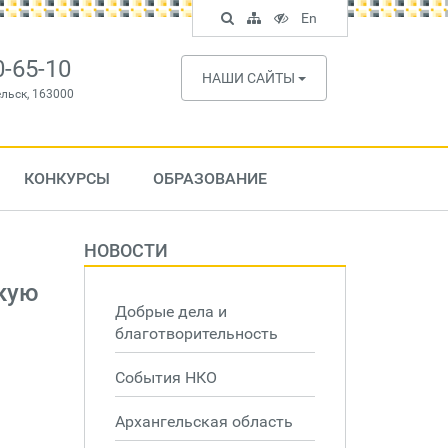
Поиск
Карта
Версия
In
En
по
сайта
для
English
сайту
слабовидящих
0-65-10
НАШИ САЙТЫ
ельск, 163000
КОНКУРСЫ
ОБРАЗОВАНИЕ
НОВОСТИ
скую
Добрые дела и
благотворительность
События НКО
Архангельская область