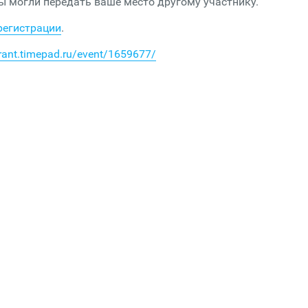
 мы могли передать ваше место другому участнику.
регистрации
.
arant.timepad.ru/event/1659677/