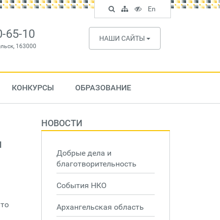
Поиск
Карта
Версия
In
En
по
сайта
для
English
сайту
слабовидящих
0-65-10
НАШИ САЙТЫ
ельск, 163000
КОНКУРСЫ
ОБРАЗОВАНИЕ
НОВОСТИ
и
Добрые дела и
благотворительность
События НКО
что
Архангельская область