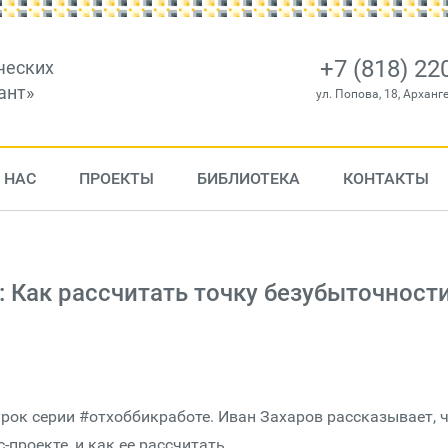
+7 (818) 22
ческих
ант»
ул. Попова, 18, Арханг
 НАС
ПРОЕКТЫ
БИБЛИОТЕКА
КОНТАКТЫ
 Как рассчитать точку безубыточност
ок серии #отхоббикработе. Иван Захаров рассказывает, 
-проекте, и как ее рассчитать.