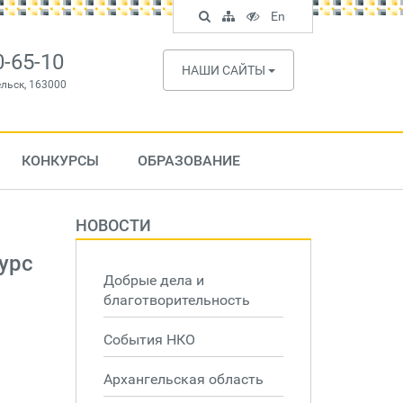
Поиск
Карта
Версия
In
En
по
сайта
для
English
сайту
слабовидящих
0-65-10
НАШИ САЙТЫ
ельск, 163000
КОНКУРСЫ
ОБРАЗОВАНИЕ
НОВОСТИ
урс
Добрые дела и
благотворительность
События НКО
Архангельская область