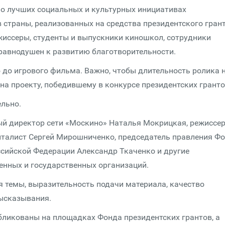
ь о лучших социальных и культурных инициативах
 страны, реализованных на средства президентского грант
жиссеры, студенты и выпускники киношкол, сотрудники
еравнодушен к развитию благотворительности.
до игрового фильма. Важно, чтобы длительность ролика 
на проекту, победившему в конкурсе президентских гранто
льно.
й директор сети «Москино» Наталья Мокрицкая, режиссер
нталист Сергей Мирошниченко, председатель правления Ф
ссийской Федерации Александр Ткаченко и другие
енных и государственных организаций.
я темы, выразительность подачи материала, качество
высказывания.
убликованы на площадках Фонда президентских грантов, а