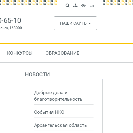
Поиск
Карта
Версия
In
En
по
сайта
для
English
сайту
слабовидящих
0-65-10
НАШИ САЙТЫ
ельск, 163000
КОНКУРСЫ
ОБРАЗОВАНИЕ
НОВОСТИ
Добрые дела и
благотворительность
События НКО
Архангельская область