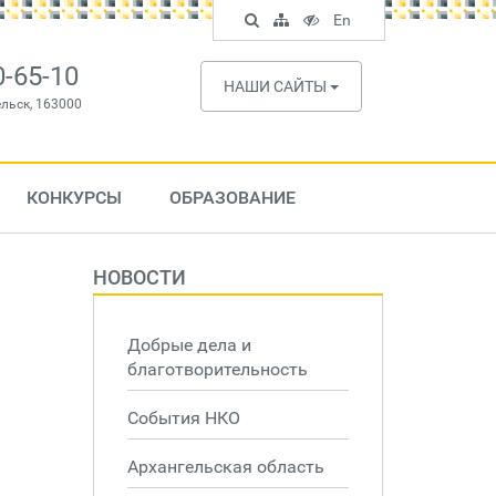
Поиск
Карта
Версия
In
En
по
сайта
для
English
сайту
слабовидящих
0-65-10
НАШИ САЙТЫ
ельск, 163000
КОНКУРСЫ
ОБРАЗОВАНИЕ
НОВОСТИ
Добрые дела и
благотворительность
События НКО
Архангельская область