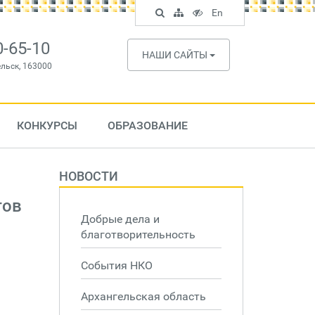
Поиск
Карта
Версия
In
En
по
сайта
для
English
сайту
слабовидящих
0-65-10
НАШИ САЙТЫ
ельск, 163000
КОНКУРСЫ
ОБРАЗОВАНИЕ
НОВОСТИ
тов
Добрые дела и
благотворительность
События НКО
Архангельская область