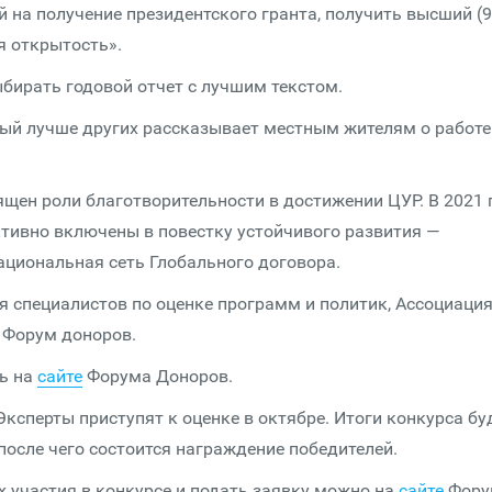
й на получение президентского гранта, получить высший (9
я открытость».
бирать годовой отчет с лучшим текстом.
орый лучше других рассказывает местным жителям о работе
щен роли благо­твори­тельности в достижении ЦУР. В 2021 
ктивно включены в повестку устойчивого развития —
иональная сеть Глобального договора.
я специалистов по оценке программ и политик, Ассоциаци
и Форум доноров.
ь на
сайте
Форума Доноров.
Эксперты приступят к оценке в октябре. Итоги конкурса бу
после чего состоится награждение победителей.
 участия в конкурсе и подать заявку можно на
сайте
Фору