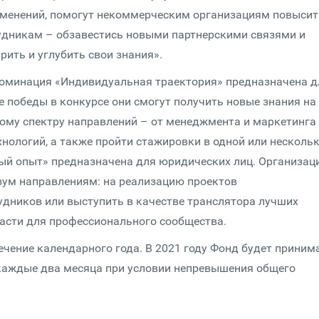
зменений, помогут некоммерческим организациям повысит
рудникам – обзавестись новыми партнерскими связями и
рить и углубить свои знания».
Номинация «Индивидуальная траектория» предназначена д
е победы в конкурсе они смогут получить новые знания на
ому спектру направлений – от менеджмента и маркетинга
нологий, а также пройти стажировки в одной или несколь
ый опыт» предназначена для юридических лиц. Организац
вум направлениям: на реализацию проектов
удников или выступить в качестве транслятора лучших
ласти для профессионального сообщества.
ечение календарного года. В 2021 году Фонд будет приним
 каждые два месяца при условии непревышения общего