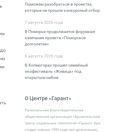
Поможем разобраться в проектах,
ь
которые не прошли конкурсный отбор
7 августа 2026 года
В Поморье продолжается форумная
ля
кампания проекта «Поморское
долголетие»
 до
6 августа 2026 года
ких
В Холмогорах прошёл семейный
ии-
экофестиваль «Живица» под
открытым небом
О Центре «Гарант»
ать
Региональная благотворительная
общественная организация «Архангельский
Центр социальных технологий «Гарант» был
создан осенью 1996 года как организация,