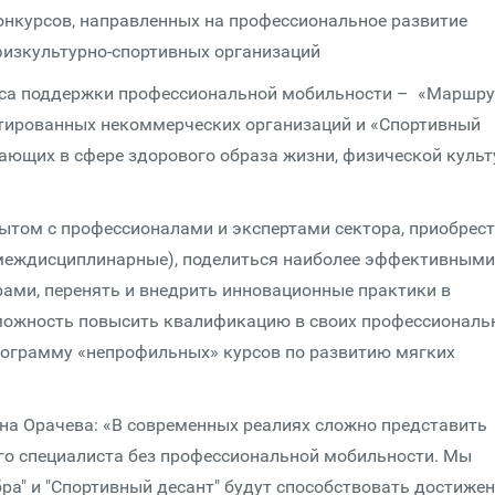
онкурсов, направленных на профессиональное развитие
физкультурно-спортивных организаций
рса поддержки профессиональной мобильности – «Маршру
нтированных некоммерческих организаций и «Спортивный
тающих в сфере здорового образа жизни, физической куль
ытом с профессионалами и экспертами сектора, приобрес
 междисциплинарные), поделиться наиболее эффективными
ами, перенять и внедрить инновационные практики в
зможность повысить квалификацию в своих профессиональ
 программу «непрофильных» курсов по развитию мягких
на Орачева: «В современных реалиях сложно представить
го специалиста без профессиональной мобильности. Мы
ра" и "Спортивный десант" будут способствовать достиже