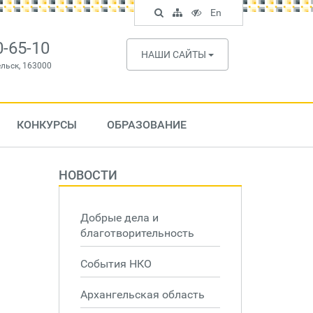
Поиск
Карта
Версия
In
En
по
сайта
для
English
сайту
слабовидящих
0-65-10
НАШИ САЙТЫ
ельск, 163000
КОНКУРСЫ
ОБРАЗОВАНИЕ
НОВОСТИ
Добрые дела и
благотворительность
События НКО
Архангельская область