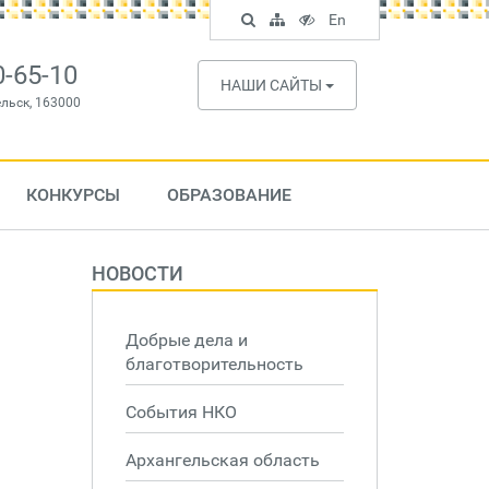
Поиск
Карта
Версия
In
En
по
сайта
для
English
сайту
слабовидящих
0-65-10
НАШИ САЙТЫ
ельск, 163000
КОНКУРСЫ
ОБРАЗОВАНИЕ
НОВОСТИ
Добрые дела и
благотворительность
События НКО
Архангельская область