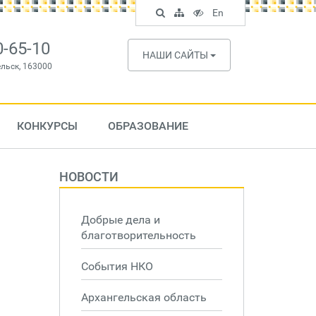
Поиск
Карта
Версия
In
En
по
сайта
для
English
сайту
слабовидящих
0-65-10
НАШИ САЙТЫ
ельск, 163000
КОНКУРСЫ
ОБРАЗОВАНИЕ
НОВОСТИ
Добрые дела и
благотворительность
События НКО
Архангельская область