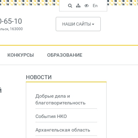
Поиск
Карта
Версия
In
En
по
сайта
для
English
сайту
слабовидящих
0-65-10
НАШИ САЙТЫ
ельск, 163000
КОНКУРСЫ
ОБРАЗОВАНИЕ
НОВОСТИ
й
Добрые дела и
благотворительность
События НКО
Архангельская область