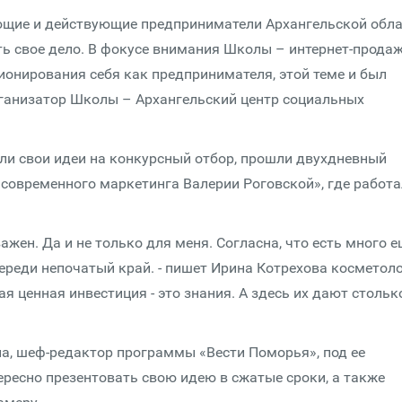
ющие и действующие предприниматели Архангельской обла
 свое дело. В фокусе внимания Школы – интернет-продаж
ционирования себя как предпринимателя, этой теме и был
рганизатор Школы – Архангельский центр социальных
или свои идеи на конкурсный отбор, прошли двухдневный
 современного маркетинга Валерии Роговской», где работа
жен. Да и не только для меня. Согласна, что есть много е
ереди непочатый край. - пишет Ирина Котрехова косметоло
я ценная инвестиция - это знания. А здесь их дают стольк
а, шеф-редактор программы «Вести Поморья», под ее
ресно презентовать свою идею в сжатые сроки, а также