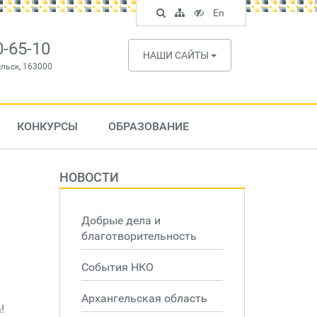
Поиск
Карта
Версия
In
En
по
сайта
для
English
сайту
слабовидящих
0-65-10
НАШИ САЙТЫ
ельск, 163000
КОНКУРСЫ
ОБРАЗОВАНИЕ
НОВОСТИ
Добрые дела и
благотворительность
События НКО
Архангельская область
!