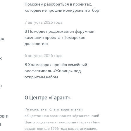
Поможем разобраться в проектах,
которые не прошли конкурсный отбор
7 августа 2026 года
В Поморье продолжается форумная
кампания проекта «Поморское
ня
долголетие»
6 августа 2026 года
х
В Холмогорах прошёл семейный
экофестиваль «Живица» под
открытым небом
о
О Центре «Гарант»
Региональная благотворительная
ов и
общественная организация «Архангельский
Центр социальных технологий «Гарант» был
м
создан осенью 1996 года как организация,