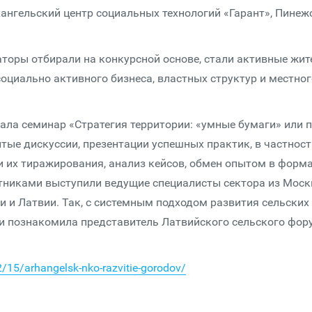
нгельский центр социальных технологий «Гарант», Пинеж
торы отбирали на конкурсной основе, стали активные жит
социально активного бизнеса, властных структур и местног
ла семинар «Стратегия территории: «умные бумаги» или 
ые дискуссии, презентации успешных практик, в частност
и их тиражирования, анализ кейсов, обмен опытом в форм
стниками выступили ведущие специалисты сектора из Моск
и и Латвии. Так, с системным подходом развития сельских
и познакомила представитель Латвийского сельского фор
/15/arhangelsk-nko-razvitie-gorodov/