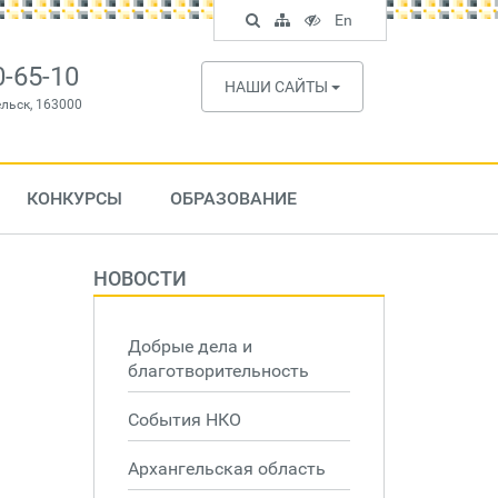
Поиск
Карта
Версия
In
En
по
сайта
для
English
сайту
слабовидящих
0-65-10
НАШИ САЙТЫ
ельск, 163000
КОНКУРСЫ
ОБРАЗОВАНИЕ
НОВОСТИ
Добрые дела и
благотворительность
События НКО
Архангельская область