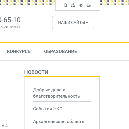
Поиск
Карта
Версия
In
En
по
сайта
для
English
сайту
слабовидящих
0-65-10
НАШИ САЙТЫ
ельск, 163000
КОНКУРСЫ
ОБРАЗОВАНИЕ
НОВОСТИ
Добрые дела и
благотворительность
События НКО
Архангельская область
 с 4