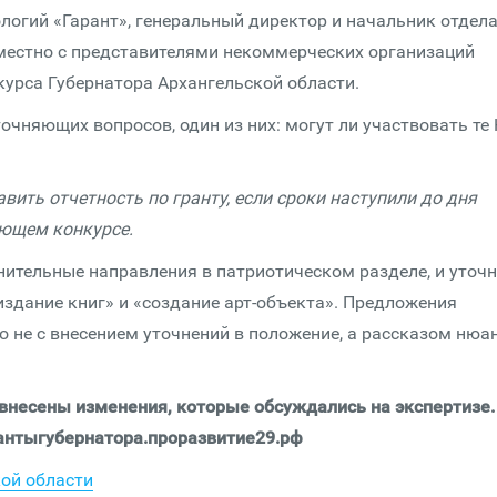
логий «Гарант», генеральный директор и начальник отдел
местно с представителями некоммерческих организаций
урса Губернатора Архангельской области.
очняющих вопросов, один из них: могут ли участвовать те 
вить отчетность по гранту, если сроки наступили до дня
ующем конкурсе.
ительные направления в патриотическом разделе, и уточ
дание книг» и «создание арт-объекта». Предложения
но не с внесением уточнений в положение, а рассказом нюа
 внесены изменения, которые обсуждались на экспертизе.
грантыгубернатора.проразвитие29.рф
кой области