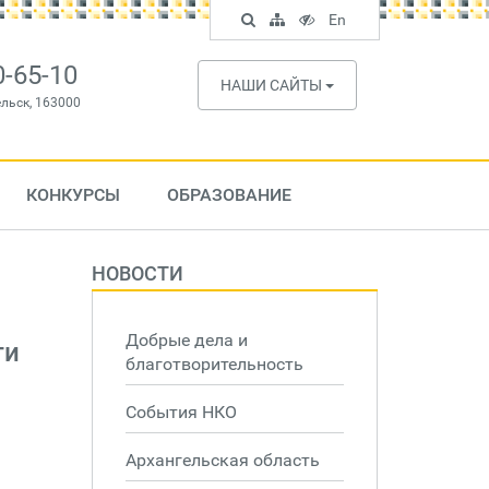
Поиск
Карта
Версия
In
En
по
сайта
для
English
сайту
слабовидящих
0-65-10
НАШИ САЙТЫ
ельск, 163000
КОНКУРСЫ
ОБРАЗОВАНИЕ
НОВОСТИ
Добрые дела и
ти
благотворительность
События НКО
Архангельская область