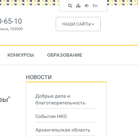
Поиск
Карта
Версия
In
En
по
сайта
для
English
сайту
слабовидящих
0-65-10
НАШИ САЙТЫ
ельск, 163000
КОНКУРСЫ
ОБРАЗОВАНИЕ
НОВОСТИ
Добрые дела и
ры"
благотворительность
События НКО
Архангельская область