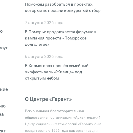
Поможем разобраться в проектах,
которые не прошли конкурсный отбор
7 августа 2026 года
го
В Поморье продолжается форумная
кампания проекта «Поморское
долголетие»
осуг
6 августа 2026 года
В Холмогорах прошёл семейный
экофестиваль «Живица» под
открытым небом
ские
О Центре «Гарант»
нию
Региональная благотворительная
на
общественная организация «Архангельский
Центр социальных технологий «Гарант» был
ект
создан осенью 1996 года как организация,