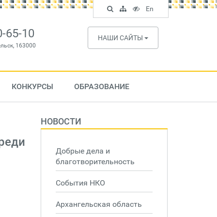
Поиск
Карта
Версия
In
En
по
сайта
для
English
сайту
слабовидящих
0-65-10
НАШИ САЙТЫ
ельск, 163000
КОНКУРСЫ
ОБРАЗОВАНИЕ
НОВОСТИ
реди
Добрые дела и
благотворительность
События НКО
Архангельская область