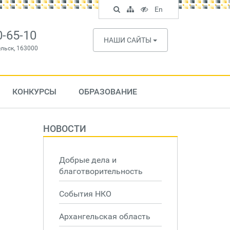
Поиск
Карта
Версия
In
En
по
сайта
для
English
сайту
слабовидящих
0-65-10
НАШИ САЙТЫ
ельск, 163000
КОНКУРСЫ
ОБРАЗОВАНИЕ
НОВОСТИ
Добрые дела и
благотворительность
События НКО
Архангельская область