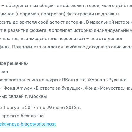
– объединенных общей темой: сюжет, герои, место действ
 снимков (например, портретов) фотографии не должны
сить до зрителя свой аспект истории. В идеальной истори
т в развитии сюжета, дополняет историю индивидуальны
х планов, взаимодействие персонажей – все это делает
иях. Пожалуй, эта аналогия наиболее доходчиво описыва
ное решение»
ссии
распространению конкурса: ВКонтакте, Журнал «Русский
, Фонд Amway «В ответе за будущее», Фонд «Искусство, на
ных связей г. Москвы
1 августа 2017 г по 29 июня 2018 г.
 проекта бесплатно
ktivnaya-blagotvoritelnost