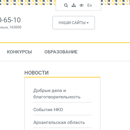
Поиск
Карта
Версия
In
En
по
сайта
для
English
сайту
слабовидящих
0-65-10
НАШИ САЙТЫ
ельск, 163000
КОНКУРСЫ
ОБРАЗОВАНИЕ
НОВОСТИ
Добрые дела и
благотворительность
События НКО
Архангельская область