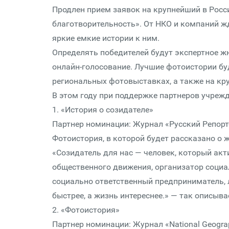
Продлен прием заявок на крупнейший в Росс
благо­твори­тель­ность». От НКО и компаний 
яркие емкие истории к ним.
Определять победителей будут экспертное ж
онлайн-голосование. Лучшие фотоистории буд
региональных фотовыставках, а также на кр
В этом году при поддержке партнеров учреж
1. «История о созидателе»
Партнер номинации: Журнал «Русский Репорт
Фотоистория, в которой будет рассказано о ж
«Созидатель для нас — человек, который акти
общественного движения, организатор социа
социально ответственный предприниматель, л
быстрее, а жизнь интереснее.» — так описыв
2. «Фотоистория»
Партнер номинации: Журнал «National Geogra