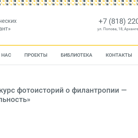
+7 (818) 22
ческих
ант»
ул. Попова, 18, Арханг
 НАС
ПРОЕКТЫ
БИБЛИОТЕКА
КОНТАКТЫ
курс фотоисторий о фи­лан­тропии —
ль­ность»