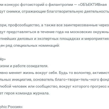
ии конкурс фотоисторий о фи­лан­тропии — «ОБЪЕКТИВная
ждут снимки, отражающие благо­твори­тель­ную деятельность
юри, профсообщество, а также все заинтересованные через
ут представляться в течение года на московских окружны
упнейших деловых и экспертных площадках и мероприятия
ден ряд специальных номинаций:
ёр»
изни и работе созидателя.
вно меняет жизнь вокруг себя. Будь то волонтер, активис
льных инициатив, основатель благо¬твори¬тель¬ного фонд
юбой человек или сообщество, вокруг которого прогресс 
ает героя команда журнала.
phic Россия»