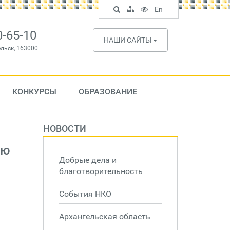
Поиск
Карта
Версия
In
En
по
сайта
для
English
сайту
слабовидящих
0-65-10
НАШИ САЙТЫ
ельск, 163000
КОНКУРСЫ
ОБРАЗОВАНИЕ
НОВОСТИ
ую
Добрые дела и
благотворительность
События НКО
Архангельская область