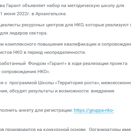
ва Гарант объявляет набор на методическую школу для
1 июня 2022г. в Архангельске.
циалисты ресурсных центров для НКО, которые реализуют 
ля лидеров сектора.
ом комплексного повышения квалификации и сопровожде
истов НКО в период неопределенности.
работанный Фондом «Гарант» в ходе реализации проекта
о сопровождения НКО».
ся с программой Школы «Территория роста», межсессион
ения, обсудят результаты и возможности внедрения
аполнить анкету для регистрации:
https://gruppa-nko-
ков производится на конкурсной основе. Организаторы им