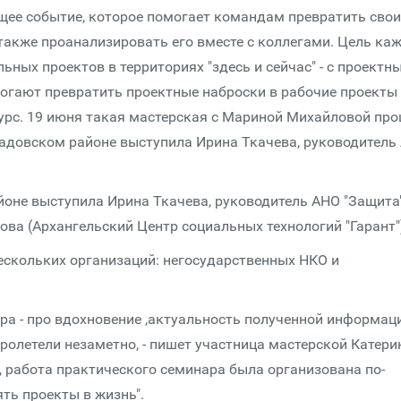
щее событие, которое помогает командам превратить свои
также проанализировать его вместе с коллегами. Цель ка
ьных проектов в территориях "здесь и сейчас" - с проектн
огают превратить проектные наброски в рабочие проекты
курс. 19 июня такая мастерская с Мариной Михайловой пр
радовском районе выступила Ирина Ткачева, руководитель
оне выступила Ирина Ткачева, руководитель АНО "Защита"
ва (Архангельский Центр социальных технологий "Гарант"
нескольких организаций: негосударственных НКО и
ра - про вдохновение ,актуальность полученной информац
ролетели незаметно, - пишет участница мастерской Катери
, работа практического семинара была организована по-
ять проекты в жизнь".